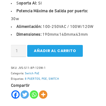
S
oporta AI:
SI
Potencia Máxima de Salida por puerto:
30w
Alimentación:
100-250VAC / 100W/120W
Dimensiones:
190mmx140mmx43mm
AÑADIR AL CARRITO
SKU:
JVS-S11-8P-120W-1
Categoría:
Switch PoE
Etiquetas:
8 PUERTOS
,
POE
,
SWITCH
Compartir