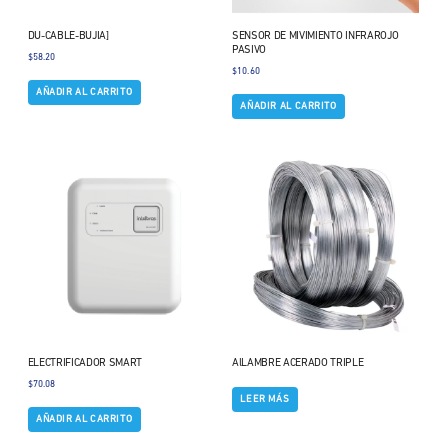
DU-CABLE-BUJIA]
SENSOR DE MIVIMIENTO INFRAROJO
PASIVO
$
58.20
$
10.60
AÑADIR AL CARRITO
AÑADIR AL CARRITO
ELECTRIFICADOR SMART
AlLAMBRE ACERADO TRIPLE
$
70.08
LEER MÁS
AÑADIR AL CARRITO