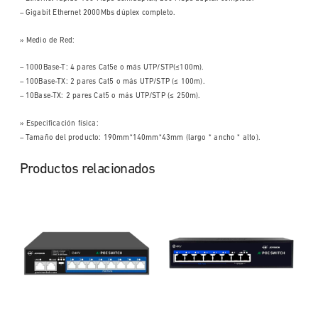
– Gigabit Ethernet 2000Mbs dúplex completo.
» Medio de Red:
– 1000Base-T: 4 pares Cat5e o más UTP/STP(≤100m).
– 100Base-TX: 2 pares Cat5 o más UTP/STP (≤ 100m).
– 10Base-TX: 2 pares Cat5 o más UTP/STP (≤ 250m).
» Especificación física:
– Tamaño del producto: 190mm*140mm*43mm (largo * ancho * alto).
Productos relacionados