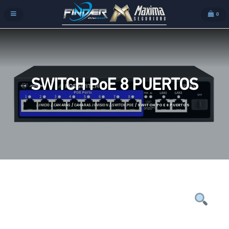
0
SWITCH PoE 8 PUERTOS
/
/
/
/ SWITCH POE 8 PUERTOS
INICIO
CAMARAS
CAMARAS JOVISION
SWITCH POE