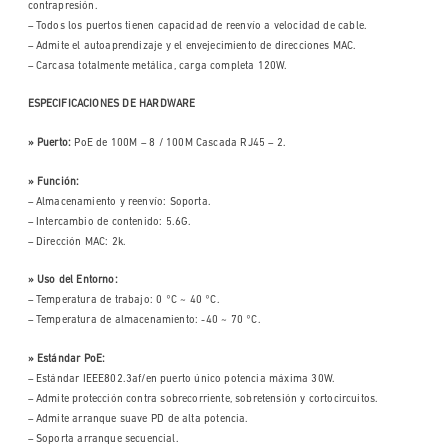
contrapresión.
– Todos los puertos tienen capacidad de reenvío a velocidad de cable.
– Admite el autoaprendizaje y el envejecimiento de direcciones MAC.
– Carcasa totalmente metálica, carga completa 120W.
ESPECIFICACIONES DE HARDWARE
» Puerto:
PoE de 100M – 8 / 100M Cascada RJ45 – 2.
» Función:
– Almacenamiento y reenvío: Soporta.
– Intercambio de contenido: 5.6G.
– Dirección MAC: 2k.
» Uso del Entorno:
– Temperatura de trabajo: 0 °C ~ 40 °C.
– Temperatura de almacenamiento: -40 ~ 70 °C.
» Estándar PoE:
– Estándar IEEE802.3af/en puerto único potencia máxima 30W.
– Admite protección contra sobrecorriente, sobretensión y cortocircuitos.
– Admite arranque suave PD de alta potencia.
– Soporta arranque secuencial.