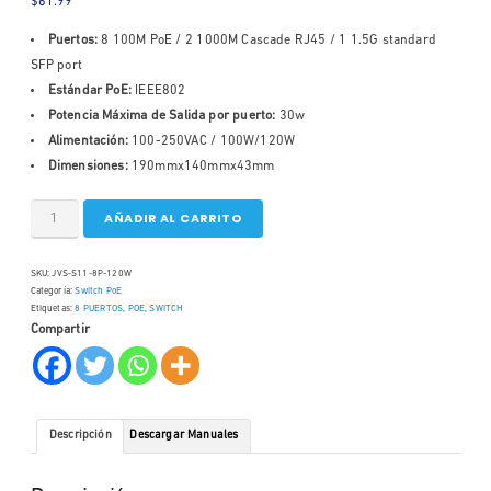
$
61.99
Puertos:
8 100M PoE / 2 1000M Cascade RJ45 / 1 1.5G standard
SFP port
Estándar PoE:
IEEE802
Potencia Máxima de Salida por puerto:
30w
Alimentación:
100-250VAC / 100W/120W
Dimensiones:
190mmx140mmx43mm
AÑADIR AL CARRITO
SKU:
JVS-S11-8P-120W
Categoría:
Switch PoE
Etiquetas:
8 PUERTOS
,
POE
,
SWITCH
Compartir
Descripción
Descargar Manuales