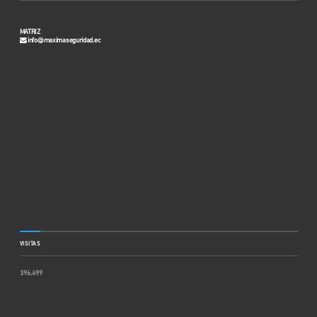
MATRIZ
info@maximaseguridad.ec
VISITAS
396,499