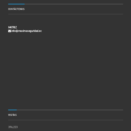
CONTÁCTENOS
MATRIZ
info@maximaseguridad.ec
VISITAS
396,223