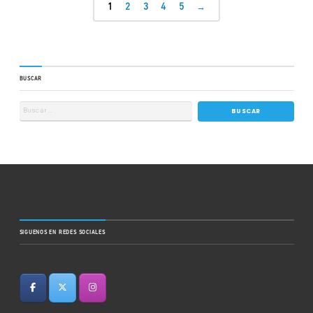
1
2
3
4
5
→
BUSCAR
SIGUENOS EN REDES SOCIALES