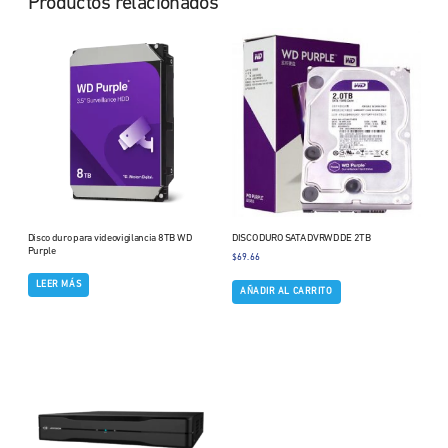
Productos relacionados
Disco duro para videovigilancia 8TB WD
DISCO DURO SATA DVRWD DE 2TB
Purple
$
69.66
LEER MÁS
AÑADIR AL CARRITO