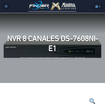
0
NVR 8 CANALES DS-7608NI-
E1
/
/
/ NVR 8 CANALES DS-7608NI-E1
INICIO
CAMARAS
CAMARAS HIKVISION