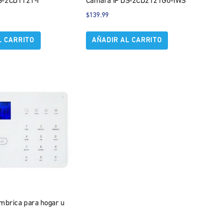
S-2CD1121-I
Camara IP DS-2CD2121G0-IWS
$
139.99
L CARRITO
AÑADIR AL CARRITO
mbrica para hogar u