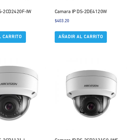
S-2CD2420F-IW
Camara IP DS-2DE4120W
$
403.20
L CARRITO
AÑADIR AL CARRITO