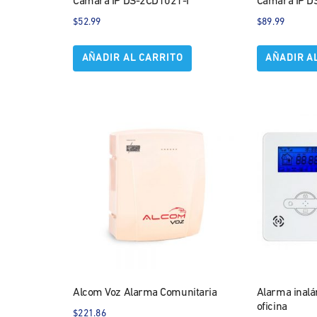
Camara IP DS-2CD1021-I
Camara IP D
$
52.99
$
89.99
AÑADIR AL CARRITO
AÑADIR A
Alcom Voz Alarma Comunitaria
Alarma inalá
oficina
$
221.86