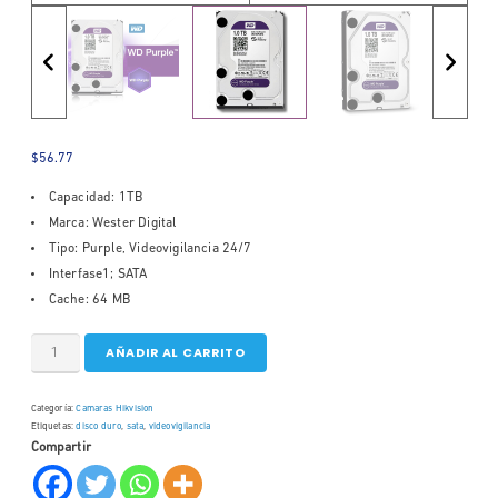
$
56.77
Capacidad: 1TB
Marca: Wester Digital
Tipo: Purple, Videovigilancia 24/7
Interfase1; SATA
Cache: 64 MB
AÑADIR AL CARRITO
Categoría:
Camaras Hikvision
Etiquetas:
disco duro
,
sata
,
videovigilancia
Compartir