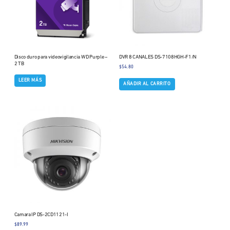
Disco duro para videovigilancia WD Purple –
DVR 8 CANALES DS-7108HGH-F1/N
2 TB
$
54.80
LEER MÁS
AÑADIR AL CARRITO
Camara IP DS-2CD1121-I
$
89.99