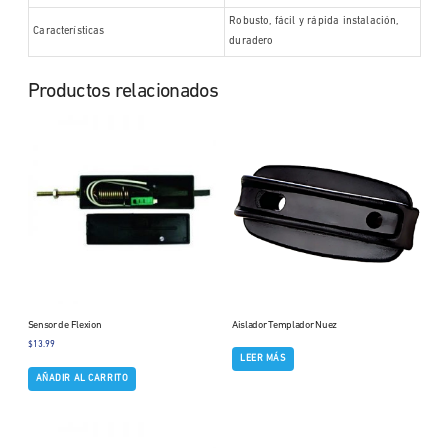
Robusto, fácil y rápida instalación,
Características
duradero
Productos relacionados
Sensor de Flexion
Aislador Templador Nuez
$
13.99
LEER MÁS
AÑADIR AL CARRITO