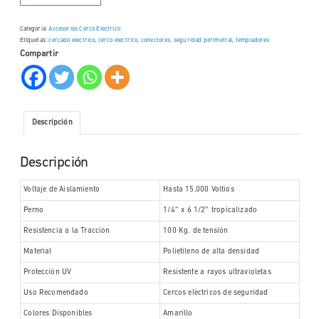
Categoría:
Accesorios Cerco Electrico
Etiquetas:
cercado electrico
,
cerco electrico
,
conectores
,
seguridad perimetral
,
templadores
Compartir
Descripción
Descripción
Voltaje de Aislamiento
Hasta 15,000 Voltios
Perno
1/4″ x 6 1/2″ tropicalizado
Resistencia a la Tracción
100 Kg. de tensión
Material
Polietileno de alta densidad
Protección UV
Resistente a rayos ultravioletas
Uso Recomendado
Cercos eléctricos de seguridad
Colores Disponibles
Amarillo