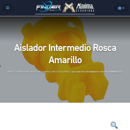
0
Aislador Intermedio Rosca
Amarillo
/
/
/ AISLADOR INTERMEDIO ROSCA AMARILLO
INICIO
CERCOS ELÉCTRICOS
ACCESORIOS CERCO ELECTRICO