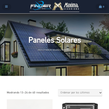
0
Paneles Solares
/
/ PÁGINA 2
INICIO
PANELES SOLARES
Mostrando 13–24 de 40 resultados