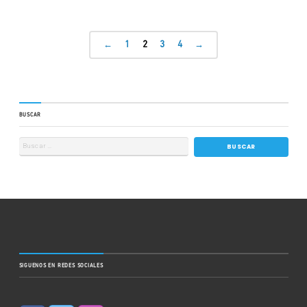
←
1
2
3
4
→
BUSCAR
SIGUENOS EN REDES SOCIALES