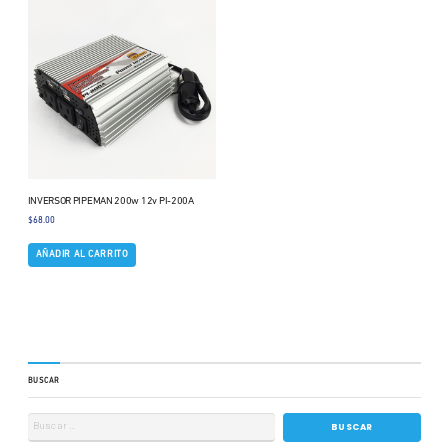
INVERSOR PIPEMAN 200w 12v PI-200A
$
68.00
AÑADIR AL CARRITO
BUSCAR