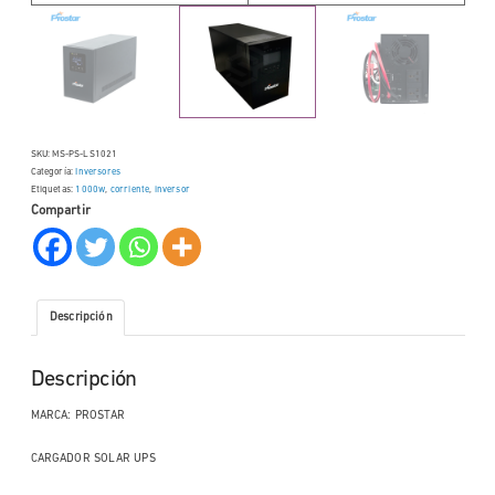
SKU:
MS-PS-LS1021
Categoría:
Inversores
Etiquetas:
1000w
,
corriente
,
inversor
Compartir
Descripción
Descripción
MARCA: PROSTAR
CARGADOR SOLAR UPS