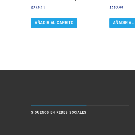
$
269.11
$
292.99
AÑADIR AL CARRITO
AÑADIR AL
SIGUENOS EN REDES SOCIALES