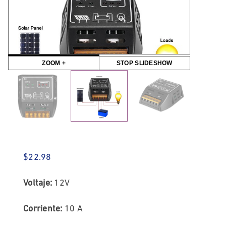
ZOOM +
STOP SLIDESHOW
$
22.98
Voltaje:
12V
Corriente:
10 A