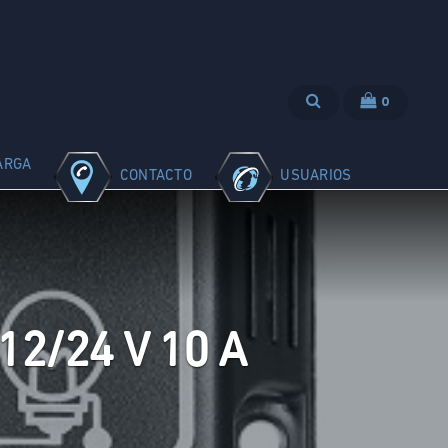
0
ARGA
CONTACTO
USUARIOS
2/24 V 10 A