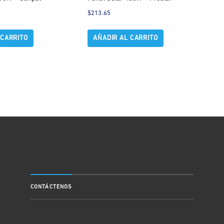
$
213.65
 CARRITO
AÑADIR AL CARRITO
CONTÁCTENOS