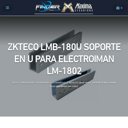
0
ZKTECO LMB-180U SOPORTE
EN U PARA ELECTROIMAN
LM-1802
/
/
/ ZKTECO LMB-180U SOPORTE EN U PARA
INICIO
CERRADURAS
CERRADURAS ELECTROIMANES
ELECTROIMAN LM-1802