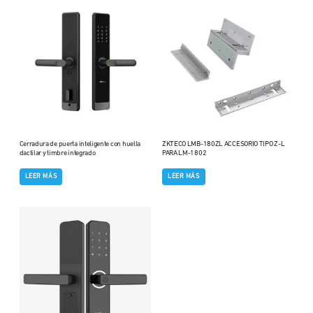
Cerradura de puerta inteligente con huella
ZKTECO LMB-180ZL ACCESORIO TIPO Z-L
dactilar y timbre integrado
PARA LM-1802
LEER MÁS
LEER MÁS