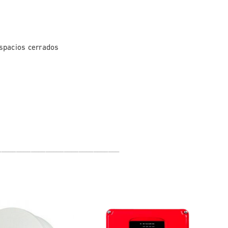
espacios cerrados
_________________________________