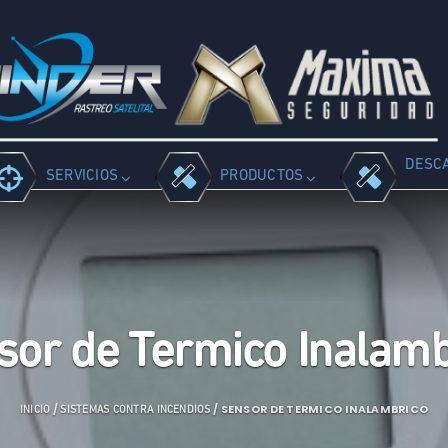
DESC
SERVICIOS
PRODUCTOS
sor de Termico Inalamb
/
/ SENSOR DE TERMICO INALAMBRICO
INICIO
SISTEMAS CONTRA INCENDIOS