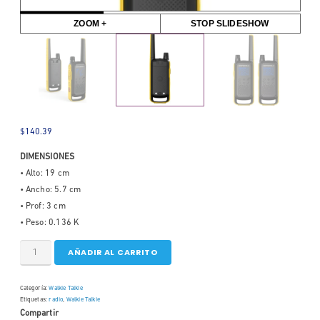
ZOOM +
STOP SLIDESHOW
$
140.39
DIMENSIONES
• Alto: 19 cm
• Ancho: 5.7 cm
• Prof: 3 cm
• Peso: 0.136 K
AÑADIR AL CARRITO
Categoría:
Walkie Talkie
Etiquetas:
radio
,
Walkie Talkie
Compartir