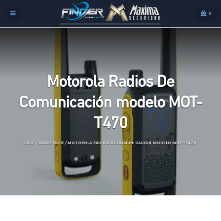
0
Motorola Radios De
Comunicación modelo MOT-
T470
/
/ MOTOROLA RADIOS DE COMUNICACIÓN MODELO MOT-T470
INICIO
WALKIE TALKIE