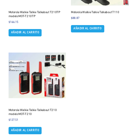
Motorola Walkie Talkie Talkabout T210TP
Motorola Walkie Talkie Talkabout T110
modelo MOT-T210TP
$
88.87
$
166.15
AÑADIR AL CARRITO
AÑADIR AL CARRITO
Motorola Walkie Talkie Talkabout T210
modelo MOT-T210
$
127.51
AÑADIR AL CARRITO