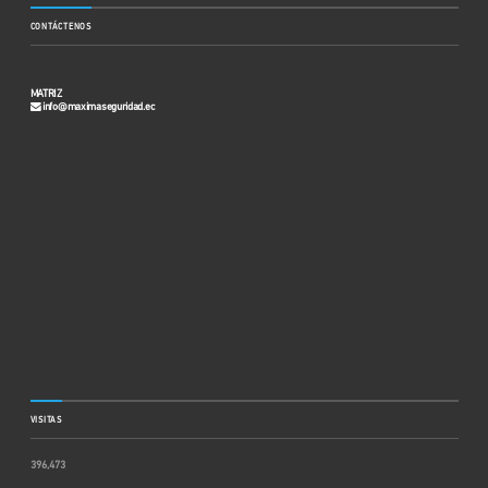
CONTÁCTENOS
MATRIZ
info@maximaseguridad.ec
VISITAS
396,473