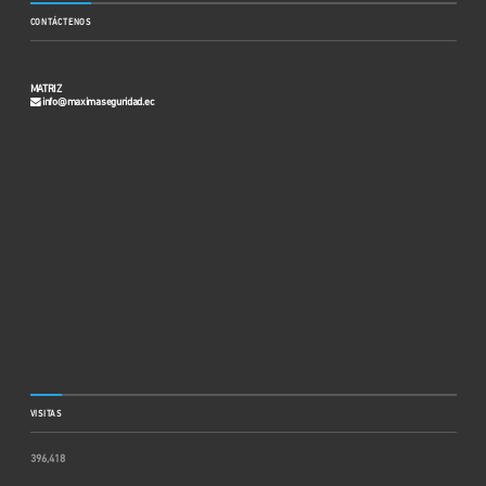
CONTÁCTENOS
MATRIZ
info@maximaseguridad.ec
VISITAS
396,418