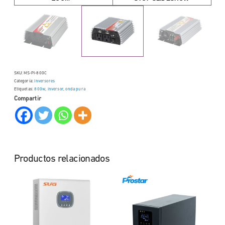
SKU:
MS-PI-800C
Categoría:
Inversores
Etiquetas:
800w
,
inversor
,
onda pura
Compartir
Productos relacionados