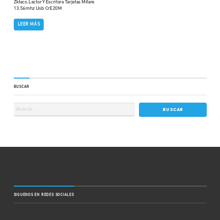
Zkteco. Lector Y Escritora Tarjetas Mifare
13.56mhz Usb CrE20M
LEER MÁS
BUSCAR
SIGUENOS EN REDES SOCIALES