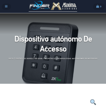
0
Dispositivo autónomo De
Accesso
/
/
/ DISPOSITIVO AUTÓNOMO DE ACCESSO
INICIO
CONTROL DE INGRESO PERSONAL
BIOMETRICOS