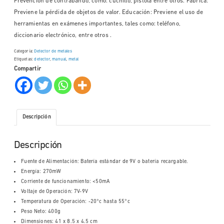
Prevención de contrabando, como: cuchillo, pistola entre otros. Fábrica:
Previene la pérdida de objetos de valor. Educación: Previene el uso de
herramientas en exámenes importantes, tales como: teléfono,
diccionario electrónico, entre otros .
Categoría:
Detector de metales
Etiquetas:
detector
,
manual
,
metal
Compartir
Descripción
Descripción
Fuente de Alimentación: Batería estándar de 9V o batería recargable.
Energía: 270mW
Corriente de funcionamiento: <50mA
Voltaje de Operación: 7V-9V
Temperatura de Operación: -20°c hasta 55°c
Peso Neto: 400g
Dimensiones: 41 x 8.5 x 4.5 cm