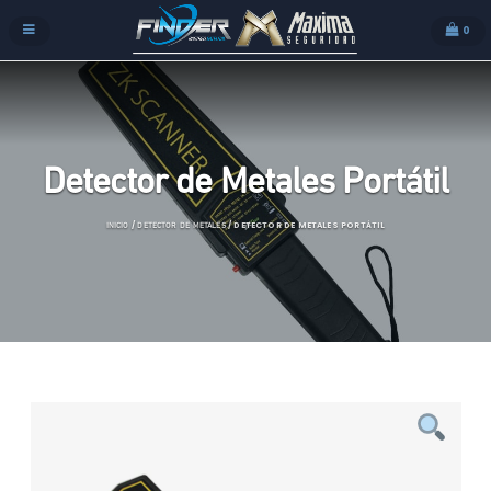
0
Detector de Metales Portátil
/
/ DETECTOR DE METALES PORTÁTIL
INICIO
DETECTOR DE METALES