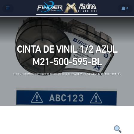
0
CINTA DE VINIL 1/2 AZUL
M21-500-595-BL
/
/ CINTA DE VINIL 1/2 AZUL M21-500-595-BL
INICIO
HERRAMIENTAS Y EQUIPOS ELECTRONICOS