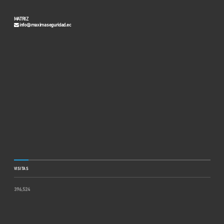
MATRIZ
info@maximaseguridad.ec
VISITAS
396,524