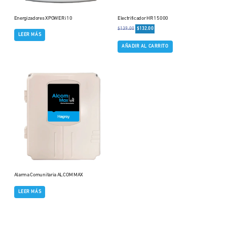
Energizadores XPOWER i10
Electrificador HR 15000
$
139.00
$
132.00
LEER MÁS
AÑADIR AL CARRITO
Alarma Comunitaria ALCOM MAX
LEER MÁS