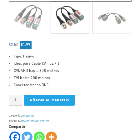
$
2.50
$
1.99
Tipo: Pasivo
Ideal para Cable CAT 5E / 6
CVI/AHD hasta 300 metros
TVI hasta 200 metros
Conector Macho BNC
AÑADIR AL CARRITO
Categoría:
Accesorios
Etiquetas:
BALUN
,
BALUN PASIVO
Compartir