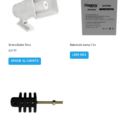
Sirena Doble Tono
Batería de 4amp 12v.
$
25.99
LEER MÁS
AÑADIR AL CARRITO