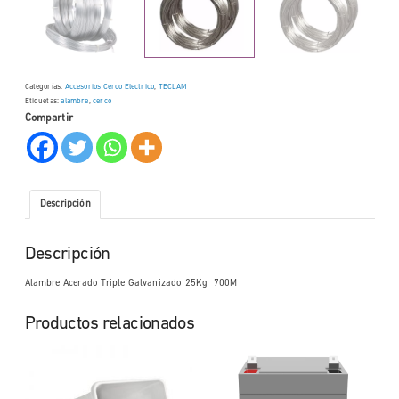
Categorías:
Accesorios Cerco Electrico
,
TECLAM
Etiquetas:
alambre
,
cerco
Compartir
Descripción
Descripción
Alambre Acerado Triple Galvanizado 25Kg 700M
Productos relacionados