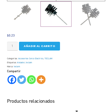
$
0.23
AÑADIR AL CARRITO
Categorías:
Accesorios Cerco Electrico
,
TECLAM
Etiquetas:
Aislador
,
teclam
Marca:
teclam
Compartir
Productos relacionados