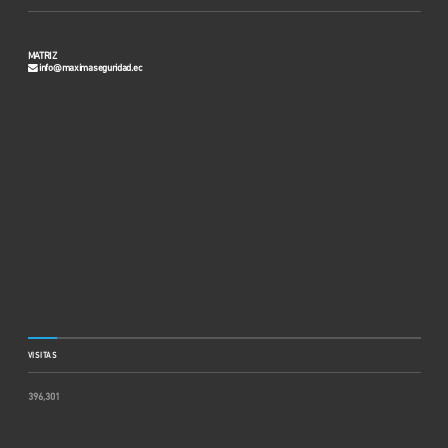
MATRIZ
info@maximaseguridad.ec
VISITAS
396,301