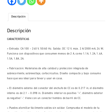
Descripción
Descripción
CARACTERÍSTICAS
» Entrada: CA 100 ~ 240 V, 50/60 Hz. Salida: DC 12 V, máx. 2 A/2000 mA, 24 W;
Funciona con dispositivos que consumen menos de 2 A, como 1.1A, 1.2A, 1.4A,
1.5A, 1.8A, 2A.
» Fabricación: Materiales de alta calidad y protección integrada de
sobrecorriente, sobrevoltaje, cortocircuitos. Diseño compacto y bajo consumo
hace que sea ideal para llevar y usar en casa.
» El diámetro externo del conector del enchufe de CC es de 0.217 in, el diámetro
interno es de 2.1 ~ 0.098 in. Diámetro interior es positivo ”+”, diámetro exterior
es negativo”-”. Viene con un conector hembra de barril de CC.
» Puedes atornillar fácilmente cables sin soldar. Comprueba el modelo de tu