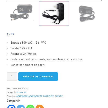
$
5.99
Entrada 100 VAC – 24- VAC
Salida: 12V / 2 A
Potencia: 24 Watios
Protección: sobrecorriente, sobrevoltaje, cortocircuitos
Conector hembra de barril
AÑADIR AL CARRITO
SKU:
JVS-SOY-1202US
Categoría:
Accesorios
Etiquetas:
ADAPTADOR
,
ADAPTADOR DE CORRIENTE
,
FUENTE
Compartir