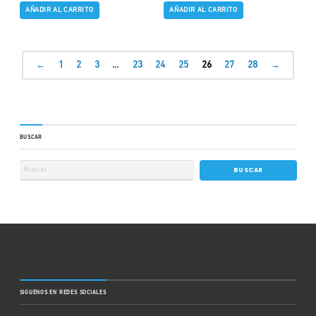
AÑADIR AL CARRITO
AÑADIR AL CARRITO
←
1
2
3
…
23
24
25
26
27
28
→
BUSCAR
SIGUENOS EN REDES SOCIALES