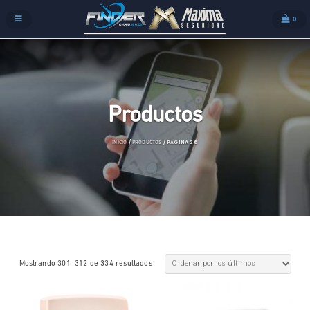
0
Productos
/
/ PÁGINA 26
INICIO
PRODUCTOS
Mostrando 301–312 de 334 resultados