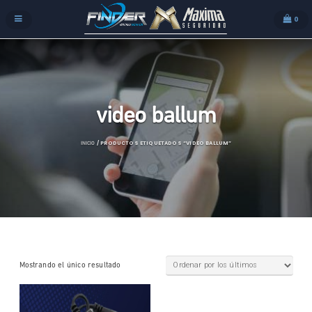
0
video ballum
/ PRODUCTOS ETIQUETADOS “VIDEO BALLUM”
INICIO
Mostrando el único resultado