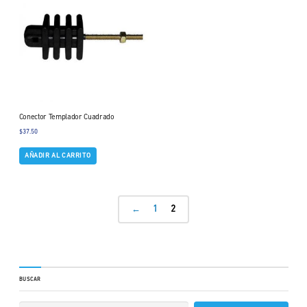
Conector Templador Cuadrado
$
37.50
AÑADIR AL CARRITO
←
1
2
BUSCAR