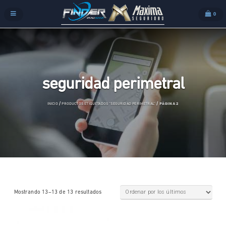
0
seguridad perimetral
/
/ PÁGINA 2
INICIO
PRODUCTOS ETIQUETADOS “SEGURIDAD PERIMETRAL”
Mostrando 13–13 de 13 resultados