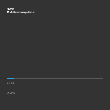
MATRIZ
info@maximaseguridad.ec
VISITAS
396,294