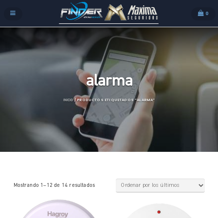
0
alarma
/ PRODUCTOS ETIQUETADOS “ALARMA”
INICIO
Mostrando 1–12 de 14 resultados