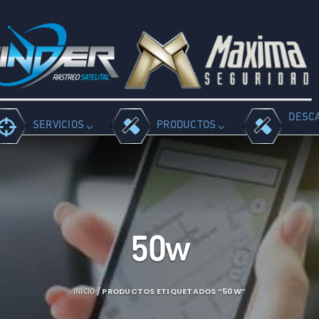
DESC
SERVICIOS
PRODUCTOS
50w
/ PRODUCTOS ETIQUETADOS “50W”
INICIO